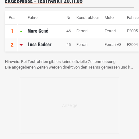
ERGEBNISSE - TESTFAHRT 20.11.05
Pos
Fahrer
Nr
Konstrukteur
Motor
Fahrze
Marc Gené
1
46
Ferrari
Ferrari
F2005
Luca Badoer
2
45
Ferrari
Ferrari V8
F2004
Hinweis: Bei Testfahrten gibt es keine offizielle Zeitenmessung.
Die angegebenen Zeiten werden direkt von den Teams gemessen und können voneinander abweichen.