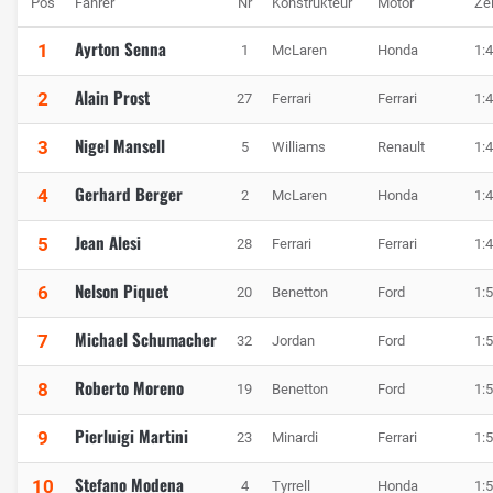
Pos
Fahrer
Nr
Konstrukteur
Motor
Zei
Ayrton Senna
1
1
McLaren
Honda
1:
Alain Prost
2
27
Ferrari
Ferrari
1:
Nigel Mansell
3
5
Williams
Renault
1:
Gerhard Berger
4
2
McLaren
Honda
1:
Jean Alesi
5
28
Ferrari
Ferrari
1:
Nelson Piquet
6
20
Benetton
Ford
1:
Michael Schumacher
7
32
Jordan
Ford
1:
Roberto Moreno
8
19
Benetton
Ford
1:
Pierluigi Martini
9
23
Minardi
Ferrari
1:
Stefano Modena
10
4
Tyrrell
Honda
1: