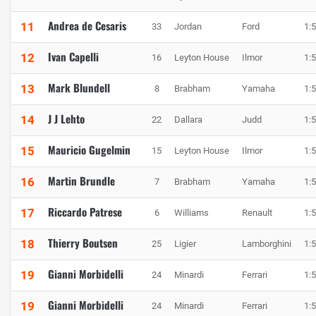
Andrea de Cesaris
11
33
Jordan
Ford
1:
Ivan Capelli
12
16
Leyton House
Ilmor
1:
Mark Blundell
13
8
Brabham
Yamaha
1:
J J Lehto
14
22
Dallara
Judd
1:
Mauricio Gugelmin
15
15
Leyton House
Ilmor
1:
Martin Brundle
16
7
Brabham
Yamaha
1:
Riccardo Patrese
17
6
Williams
Renault
1:
Thierry Boutsen
18
25
Ligier
Lamborghini
1:
Gianni Morbidelli
19
24
Minardi
Ferrari
1:
Gianni Morbidelli
19
24
Minardi
Ferrari
1: