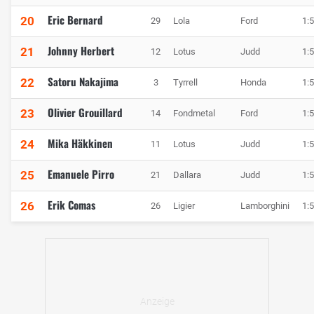
Eric Bernard
20
29
Lola
Ford
1:
Johnny Herbert
21
12
Lotus
Judd
1:
Satoru Nakajima
22
3
Tyrrell
Honda
1:
Olivier Grouillard
23
14
Fondmetal
Ford
1:
Mika Häkkinen
24
11
Lotus
Judd
1:
Emanuele Pirro
25
21
Dallara
Judd
1:
Erik Comas
26
26
Ligier
Lamborghini
1: