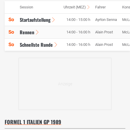
Session
Uhrzeit (MEZ)
Fahrer
Kons
Startaufstellung
So
14:00 - 15:00 h
Ayrton Senna
McL
Rennen
So
14:00 - 16:00 h
Alain Prost
McL
Schnellste Runde
So
14:00 - 16:00 h
Alain Prost
McL
FORMEL 1 ITALIEN GP 1989