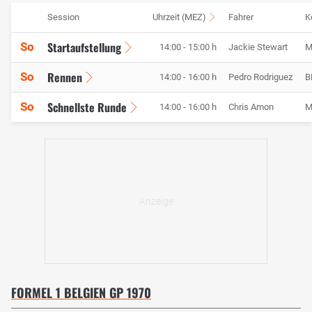
Session
Uhrzeit (MEZ)
Fahrer
K
Startaufstellung
So
14:00 - 15:00 h
Jackie Stewart
M
Rennen
So
14:00 - 16:00 h
Pedro Rodriguez
B
Schnellste Runde
So
14:00 - 16:00 h
Chris Amon
M
FORMEL 1 BELGIEN GP 1970