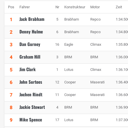
Pos
Fahrer
Nr
Konstrukteur
Motor
Zeit
Jack Brabham
1
5
Brabham
Repco
1:34.50
Denny Hulme
2
6
Brabham
Repco
1:34.80
Dan Gurney
3
16
Eagle
Climax
1:35.80
Graham Hill
4
3
BRM
BRM
1:36.00
Jim Clark
5
1
Lotus
Climax
1:36.10
John Surtees
6
12
Cooper
Maserati
1:36.40
Jochen Rindt
7
11
Cooper
Maserati
1:36.60
Jackie Stewart
8
4
BRM
BRM
1:36.90
Mike Spence
9
17
Lotus
BRM
1:37.30