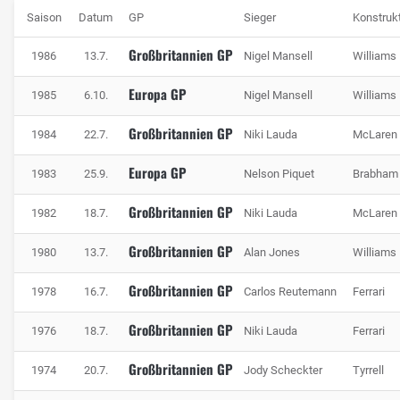
Saison
Datum
GP
Sieger
Konstruk
Großbritannien GP
1986
13.7.
Nigel Mansell
Williams
Europa GP
1985
6.10.
Nigel Mansell
Williams
Großbritannien GP
1984
22.7.
Niki Lauda
McLaren
Europa GP
1983
25.9.
Nelson Piquet
Brabham
Großbritannien GP
1982
18.7.
Niki Lauda
McLaren
Großbritannien GP
1980
13.7.
Alan Jones
Williams
Großbritannien GP
1978
16.7.
Carlos Reutemann
Ferrari
Großbritannien GP
1976
18.7.
Niki Lauda
Ferrari
Großbritannien GP
1974
20.7.
Jody Scheckter
Tyrrell