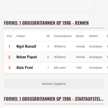
FORMEL 1 GROSSBRITANNIEN GP 1986 - RENNEN
Pos
Fahrer
Nr
Konstrukteur
Motor
Reifen
Z
Nigel Mansell
1
5
Williams
Honda
Goodyear
1
Nelson Piquet
2
6
Williams
Honda
Goodyear
1
Alain Prost
3
1
McLaren
TAG
Goodyear
1
Rennen: Ergebnis
FORMEL 1 GROSSBRITANNIEN GP 1986 - STARTAUFSTELLUNG