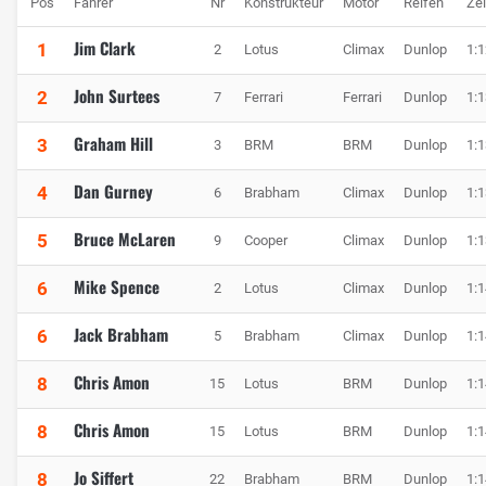
Pos
Fahrer
Nr
Konstrukteur
Motor
Reifen
Zei
Jim Clark
1
2
Lotus
Climax
Dunlop
1:1
John Surtees
2
7
Ferrari
Ferrari
Dunlop
1:1
Graham Hill
3
3
BRM
BRM
Dunlop
1:1
Dan Gurney
4
6
Brabham
Climax
Dunlop
1:1
Bruce McLaren
5
9
Cooper
Climax
Dunlop
1:1
Mike Spence
6
2
Lotus
Climax
Dunlop
1:1
Jack Brabham
6
5
Brabham
Climax
Dunlop
1:1
Chris Amon
8
15
Lotus
BRM
Dunlop
1:1
Chris Amon
8
15
Lotus
BRM
Dunlop
1:1
Jo Siffert
8
22
Brabham
BRM
Dunlop
1:1