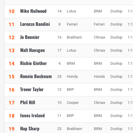
Mike Hailwood
10
14
Lotus
BRM
Dunlop
1:1
Lorenzo Bandini
11
8
Ferrari
Ferrari
Dunlop
1:1
Jo Bonnier
12
16
Brabham
Climax
Dunlop
1:1
Walt Hansgen
13
17
Lotus
Climax
Dunlop
1:1
Richie Ginther
14
4
BRM
BRM
Dunlop
1:1
Ronnie Bucknum
15
25
Honda
Honda
Dunlop
1:1
Trevor Taylor
16
12
BRP
BRM
Dunlop
1:1
Phil Hill
17
10
Cooper
Climax
Dunlop
1:1
Innes Ireland
18
11
BRP
BRM
Dunlop
1:1
Hap Sharp
19
23
Brabham
BRM
Dunlop
1:1