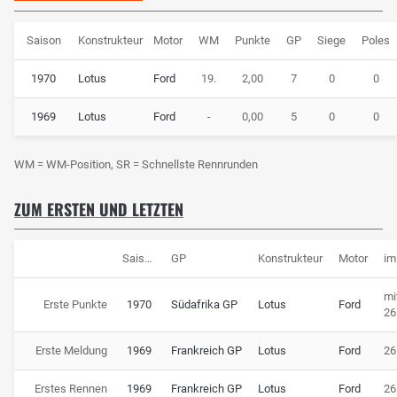
Saison
Konstrukteur
Motor
WM
Punkte
GP
Siege
Poles
1970
Lotus
Ford
19.
2,00
7
0
0
1969
Lotus
Ford
-
0,00
5
0
0
WM = WM-Position, SR = Schnellste Rennrunden
ZUM ERSTEN UND LETZTEN
Saison
GP
Konstrukteur
Motor
im
mi
Erste Punkte
1970
Südafrika GP
Lotus
Ford
26
Erste Meldung
1969
Frankreich GP
Lotus
Ford
26
Erstes Rennen
1969
Frankreich GP
Lotus
Ford
26