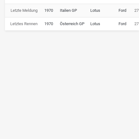
Letzte Meldung
1970
Italien GP
Lotus
Ford
27
Letztes Rennen
1970
Österreich GP
Lotus
Ford
27