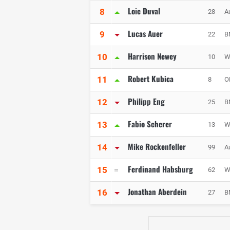
Loic Duval
8
28
A
Lucas Auer
9
22
B
Harrison Newey
10
10
W
Robert Kubica
11
8
O
Philipp Eng
12
25
B
Fabio Scherer
13
13
W
Mike Rockenfeller
14
99
A
Ferdinand Habsburg
15
62
W
Jonathan Aberdein
16
27
B