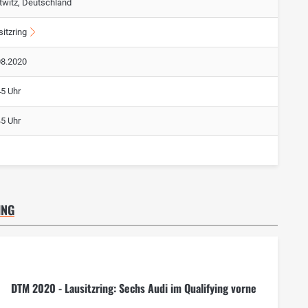
ttwitz, Deutschland
itzring
08.2020
45 Uhr
45 Uhr
ING
DTM 2020 - Lausitzring: Sechs Audi im Qualifying vorne