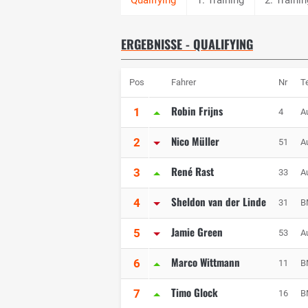
ERGEBNISSE - QUALIFYING
Pos
Fahrer
Nr
T
Robin Frijns
1
4
A
Nico Müller
2
51
A
René Rast
3
33
A
Sheldon van der Linde
4
31
B
Jamie Green
5
53
A
Marco Wittmann
6
11
B
Timo Glock
7
16
B