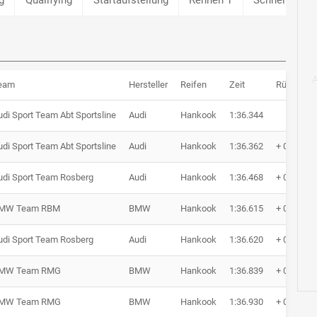
eam
Hersteller
Reifen
Zeit
Rückstan
udi Sport Team Abt Sportsline
Audi
Hankook
1:36.344
udi Sport Team Abt Sportsline
Audi
Hankook
1:36.362
+ 0.018
udi Sport Team Rosberg
Audi
Hankook
1:36.468
+ 0.124
MW Team RBM
BMW
Hankook
1:36.615
+ 0.271
udi Sport Team Rosberg
Audi
Hankook
1:36.620
+ 0.276
MW Team RMG
BMW
Hankook
1:36.839
+ 0.495
MW Team RMG
BMW
Hankook
1:36.930
+ 0.586