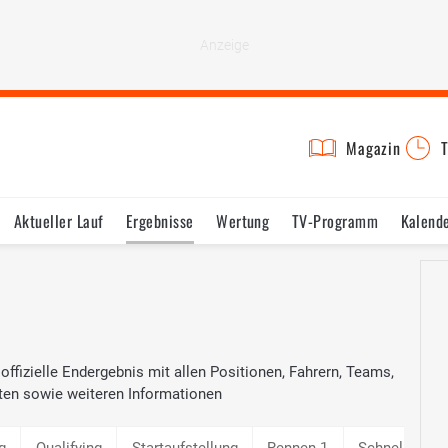
Magazin
T
Aktueller Lauf
Ergebnisse
Wertung
TV-Programm
Kalend
 offizielle Endergebnis mit allen Positionen, Fahrern, Teams,
ten sowie weiteren Informationen
g
Qualifying
Startaufstellung
Rennen 1
Schnellste R