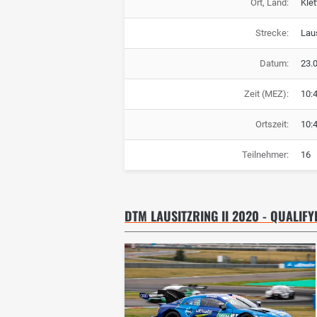
Ort, Land:
Kle
Strecke:
Laus
Datum:
23.
Zeit (MEZ):
10:
Ortszeit:
10:
Teilnehmer:
16
DTM LAUSITZRING II 2020 - QUALIFY