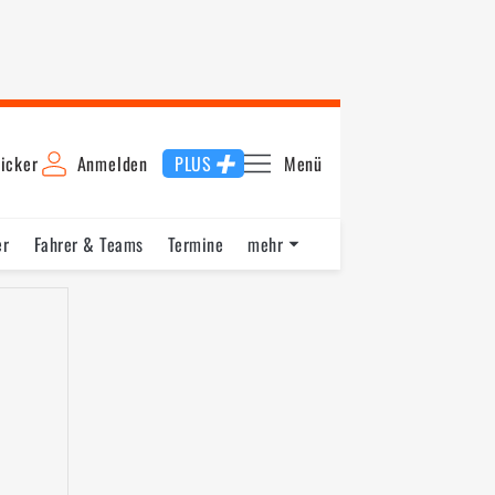
icker
Anmelden
PLUS
Menü
er
Fahrer & Teams
Termine
mehr
unde
Startaufstellung
Rennen 2
Schnellste Runde