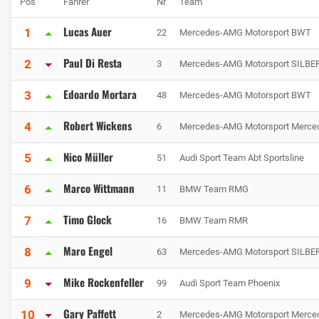
Pos
Fahrer
Nr
Team
Lucas Auer
1
22
Mercedes-AMG Motorsport BWT
Paul Di Resta
2
3
Mercedes-AMG Motorsport SILBER
Edoardo Mortara
3
48
Mercedes-AMG Motorsport BWT
Robert Wickens
4
6
Mercedes-AMG Motorsport Merce
Nico Müller
5
51
Audi Sport Team Abt Sportsline
Marco Wittmann
6
11
BMW Team RMG
Timo Glock
7
16
BMW Team RMR
Maro Engel
8
63
Mercedes-AMG Motorsport SILBER
Mike Rockenfeller
9
99
Audi Sport Team Phoenix
Gary Paffett
10
2
Mercedes-AMG Motorsport Merce