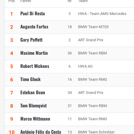
Pos
Fahrer
Nr
Team
Paul Di Resta
1
3
HWA - Team AMG Mercedes
Augusto Farfus
2
18
BMW Team MTEK
Gary Paffett
3
2
ART Grand Prix
Maxime Martin
4
36
BMW Team RBM
Robert Wickens
5
6
HWA AG
Timo Glock
6
16
BMW Team RMG
Esteban Ocon
7
34
ART Grand Prix
Tom Blomqvist
8
31
BMW Team RBM
Marco Wittmann
9
11
BMW Team RMG
António Félix da Costa
10
13
BMW Team Schnitzer