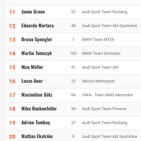
Jamie Green
11
53
Audi Sport Team Rosberg
Edoardo Mortara
12
48
Audi Sport Team Abt Sportsline
Bruno Spengler
13
7
BMW Team MTEK
Martin Tomczyk
14
100
BMW Team Schnitzer
Nico Müller
15
51
Audi Sport Team Abt
Lucas Auer
16
22
Mücke Motorsport
Maximilian Götz
17
84
HWA - Team AMG Mercedes
Mike Rockenfeller
18
99
Audi Sport Team Phoenix
Adrien Tambay
19
27
Audi Sport Team Rosberg
Mattias Ekström
20
5
Audi Sport Team Abt Sportsline