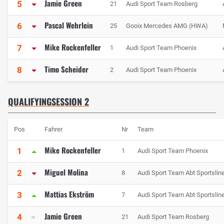
Jamie Green
5
21
Audi Sport Team Rosberg
Pascal Wehrlein
6
25
Gooix Mercedes AMG (HWA)
Mike Rockenfeller
7
1
Audi Sport Team Phoenix
Timo Scheider
8
2
Audi Sport Team Phoenix
QUALIFYINGSESSION 2
Pos
Fahrer
Nr
Team
Mike Rockenfeller
1
1
Audi Sport Team Phoenix
Miguel Molina
2
8
Audi Sport Team Abt Sportslin
Mattias Ekström
3
7
Audi Sport Team Abt Sportslin
Jamie Green
4
21
Audi Sport Team Rosberg