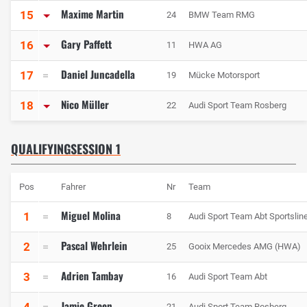
Maxime Martin
15
24
BMW Team RMG
Gary Paffett
16
11
HWA AG
Daniel Juncadella
17
19
Mücke Motorsport
Nico Müller
18
22
Audi Sport Team Rosberg
QUALIFYINGSESSION 1
Pos
Fahrer
Nr
Team
Miguel Molina
1
8
Audi Sport Team Abt Sportslin
Pascal Wehrlein
2
25
Gooix Mercedes AMG (HWA)
Adrien Tambay
3
16
Audi Sport Team Abt
Jamie Green
4
21
Audi Sport Team Rosberg