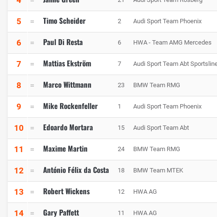
Timo Scheider
5
2
Audi Sport Team Phoenix
Paul Di Resta
6
6
HWA - Team AMG Mercedes
Mattias Ekström
7
7
Audi Sport Team Abt Sportslin
Marco Wittmann
8
23
BMW Team RMG
Mike Rockenfeller
9
1
Audi Sport Team Phoenix
Edoardo Mortara
10
15
Audi Sport Team Abt
Maxime Martin
11
24
BMW Team RMG
António Félix da Costa
12
18
BMW Team MTEK
Robert Wickens
13
12
HWA AG
Gary Paffett
14
11
HWA AG