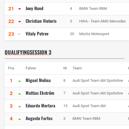
Joey Hand
21
4
BMW Team RBM
Christian Vietoris
22
5
HWA - Team AMG Mercedes
Vitaly Petrov
23
20
Mücke Motorsport
QUALIFYINGSESSION 3
Pos
Fahrer
Nr
Team
Miguel Molina
1
8
Audi Sport Team Abt Sportsline
Mattias Ekström
2
7
Audi Sport Team Abt Sportsline
Edoardo Mortara
3
15
Audi Sport Team Abt
Augusto Farfus
4
3
BMW Team RBM