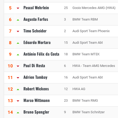
Pascal Wehrlein
5
25
Gooix Mercedes AMG (HWA)
Augusto Farfus
6
3
BMW Team RBM
Timo Scheider
7
2
Audi Sport Team Phoenix
Edoardo Mortara
8
15
Audi Sport Team Abt
António Félix da Costa
9
18
BMW Team MTEK
Paul Di Resta
10
6
HWA - Team AMG Mercedes
Adrien Tambay
11
16
Audi Sport Team Abt
Robert Wickens
12
12
HWA AG
Marco Wittmann
13
23
BMW Team RMG
Bruno Spengler
14
9
BMW Team Schnitzer