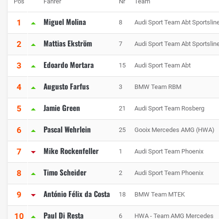
Pos
Fahrer
Nr
Team
Miguel Molina
1
8
Audi Sport Team Abt Sportslin
Mattias Ekström
2
7
Audi Sport Team Abt Sportslin
Edoardo Mortara
3
15
Audi Sport Team Abt
Augusto Farfus
4
3
BMW Team RBM
Jamie Green
5
21
Audi Sport Team Rosberg
Pascal Wehrlein
6
25
Gooix Mercedes AMG (HWA)
Mike Rockenfeller
7
1
Audi Sport Team Phoenix
Timo Scheider
8
2
Audi Sport Team Phoenix
António Félix da Costa
9
18
BMW Team MTEK
Paul Di Resta
10
6
HWA - Team AMG Mercedes