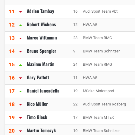
Adrien Tambay
11
16
Audi Sport Team Abt
Robert Wickens
12
12
HWA AG
Marco Wittmann
13
23
BMW Team RMG
Bruno Spengler
14
9
BMW Team Schnitzer
Maxime Martin
15
24
BMW Team RMG
Gary Paffett
16
11
HWA AG
Daniel Juncadella
17
19
Mücke Motorsport
Nico Müller
18
22
Audi Sport Team Rosberg
Timo Glock
19
17
BMW Team MTEK
Martin Tomczyk
20
10
BMW Team Schnitzer