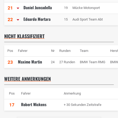
Daniel Juncadella
21
19
Mücke Motorsport
Edoardo Mortara
22
15
Audi Sport Team Abt
NICHT KLASSIFIZIERT
Pos
Fahrer
Nr
Runden
Team
Herst
Maxime Martin
23
24
27 Runden
BMW Team RMG
BM
WEITERE ANMERKUNGEN
Pos
Fahrer
Anmerkung
Robert Wickens
17
+ 30 Sekunden Zeitstrafe