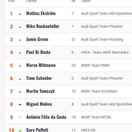
Pos
Fahrer
Nr
Team
Mattias Ekström
1
7
Audi Sport Team Abt Sportslin
Mike Rockenfeller
2
1
Audi Sport Team Phoenix
Jamie Green
3
21
Audi Sport Team Rosberg
Paul Di Resta
4
6
HWA - Team AMG Mercedes
Marco Wittmann
5
23
BMW Team RMG
Timo Scheider
6
2
Audi Sport Team Phoenix
Martin Tomczyk
7
10
BMW Team Schnitzer
Miguel Molina
8
8
Audi Sport Team Abt Sportslin
António Félix da Costa
9
18
BMW Team MTEK
Gary Paffett
10
11
HWA AG