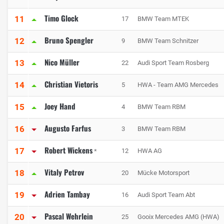
Timo Glock
11
17
BMW Team MTEK
Bruno Spengler
12
9
BMW Team Schnitzer
Nico Müller
13
22
Audi Sport Team Rosberg
Christian Vietoris
14
5
HWA - Team AMG Mercedes
Joey Hand
15
4
BMW Team RBM
Augusto Farfus
16
3
BMW Team RBM
Robert Wickens
17
12
HWA AG
*
Vitaly Petrov
18
20
Mücke Motorsport
Adrien Tambay
19
16
Audi Sport Team Abt
Pascal Wehrlein
20
25
Gooix Mercedes AMG (HWA)