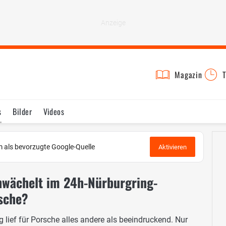
Magazin
T
s
Bilder
Videos
 als bevorzugte Google-Quelle
Aktivieren
hwächelt im 24h-Nürburgring-
rsche?
 lief für Porsche alles andere als beeindruckend. Nur