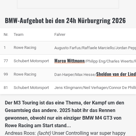
BMW-Aufgebot bei den 24h Nürburgring 2026
Nr.
Team
Fahrer
1
Rowe Racing
Augusto Farfus/Raffaele Marciello/Jordan Pep
Marco Wittmann
77
Schubert Motorsport
/Philipp Eng/Charles Weerts/R
Sheldon van der Lin
99
Rowe Racing
Dan Harper/Max Hesse/
81
Schubert Motorsport
Jens Klingmann/Neil Verhagen/Connor De Phill
Der M3 Touring ist das eine Thema, der Kampf um den
Gesamtsieg das andere. 2025 habt ihr das Rennen
gewonnen, obwohl nur ein einziger BMW M4 GT3 von
Rowe Racing am Start stand...
Andreas Roos:
(lacht)
Unser Controlling war super happy