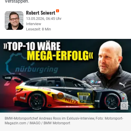
Verstappen.
Robert Seiwert
13.05.2026, 06:45 Uhr
Interview
Lesezeit: 8 Min
BMW-Motorsportchef Andreas Roos im Exklusiv-Interview, Foto: Motorsport-
Magazin.com / IMAGO / BMW Motorsport