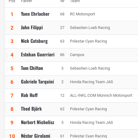
Pos
Fahrer
Nr
Team
Yann Ehrlacher
1
68
RC Motorsport
John Filippi
2
27
Sebastien Loeb Racing
Nick Catsburg
3
63
Polestar Cyan Racing
Esteban Guerrieri
4
86
Campos
Tom Chilton
5
3
Sebastien Loeb Racing
Gabriele Tarquini
6
2
Honda Racing Team JAS
Rob Huff
7
12
ALL-INKL.COM Münnich Motorsport
Thed Björk
8
62
Polestar Cyan Racing
Norbert Michelisz
9
5
Honda Racing Team JAS
Néstor Girolami
10
61
Polestar Cyan Racing