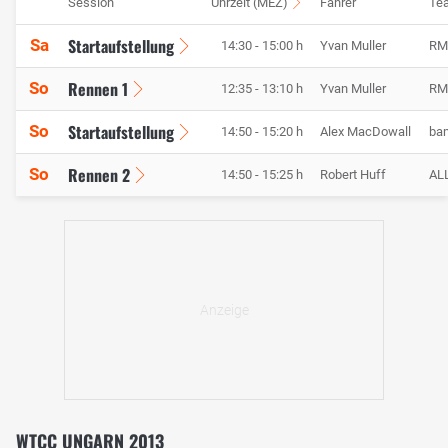
Session
Uhrzeit (MEZ)
Fahrer
Te
Startaufstellung
Sa
14:30 - 15:00 h
Yvan Muller
RM
Rennen 1
So
12:35 - 13:10 h
Yvan Muller
RM
Startaufstellung
So
14:50 - 15:20 h
Alex MacDowall
ba
Rennen 2
So
14:50 - 15:25 h
Robert Huff
AL
WTCC UNGARN 2013