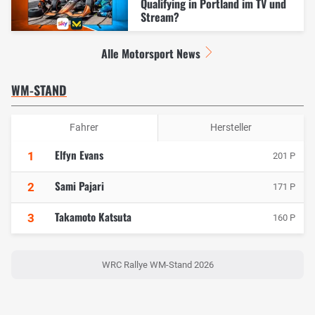
Qualifying in Portland im TV und
Stream?
Alle Motorsport News
WM-STAND
Fahrer
Hersteller
Elfyn Evans
1
201 P
Sami Pajari
2
171 P
Takamoto Katsuta
3
160 P
WRC Rallye WM-Stand 2026