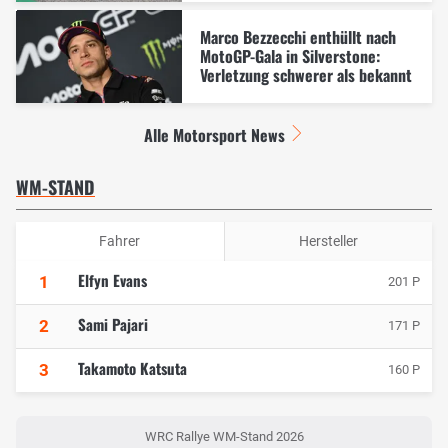
Marco Bezzecchi enthüllt nach
MotoGP-Gala in Silverstone:
Verletzung schwerer als bekannt
Alle Motorsport News
WM-STAND
Fahrer
Hersteller
Elfyn Evans
1
201 P
Sami Pajari
2
171 P
Takamoto Katsuta
3
160 P
WRC Rallye WM-Stand 2026