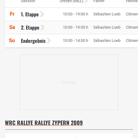
Session
Uhrzeit (MEZ)
Fahrer
Herstel
1. Etappe
Fr
10:00 - 19:00 h
Sébastien Loeb
Citroe
2. Etappe
Sa
10:00 - 19:00 h
Sébastien Loeb
Citroe
Endergebnis
So
10:00 - 14:00 h
Sébastien Loeb
Citroe
WRC RALLYE RALLYE ZYPERN 2009