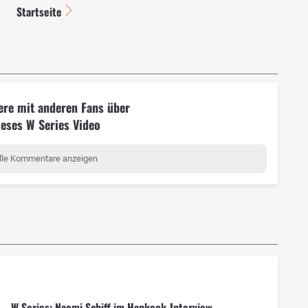
Startseite
ere mit anderen Fans über
ieses W Series Video
lle Kommentare anzeigen
W Series: Naomi Schiff im Hankook-Interview