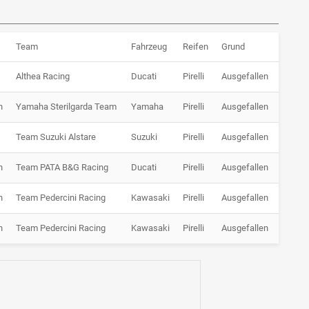
Team
Fahrzeug
Reifen
Grund
Althea Racing
Ducati
Pirelli
Ausgefallen
n
Yamaha Sterilgarda Team
Yamaha
Pirelli
Ausgefallen
Team Suzuki Alstare
Suzuki
Pirelli
Ausgefallen
n
Team PATA B&G Racing
Ducati
Pirelli
Ausgefallen
n
Team Pedercini Racing
Kawasaki
Pirelli
Ausgefallen
n
Team Pedercini Racing
Kawasaki
Pirelli
Ausgefallen