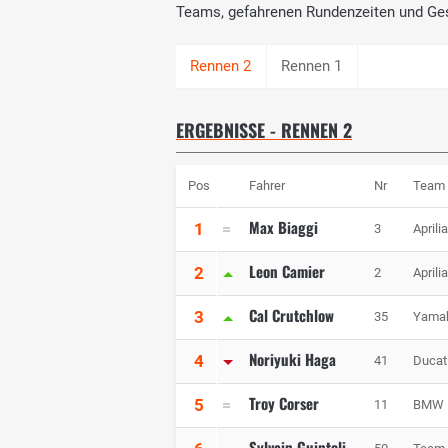
Teams, gefahrenen Rundenzeiten und Ge
Rennen 1
ERGEBNISSE - RENNEN 2
Pos
Fahrer
Nr
Team
Max Biaggi
1
3
Aprili
Leon Camier
2
2
Aprili
Cal Crutchlow
3
35
Yamah
Noriyuki Haga
4
41
Ducat
Troy Corser
5
11
BMW M
Sylvain Guintoli