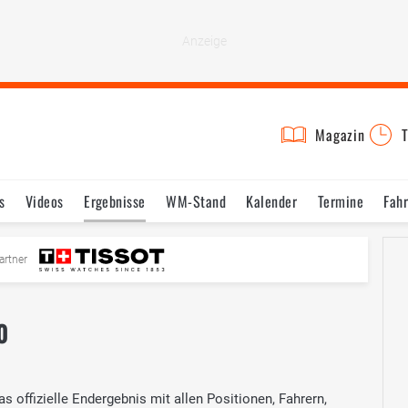
Magazin
T
s
Videos
Ergebnisse
WM-Stand
Kalender
Termine
Fah
artner
0
offizielle Endergebnis mit allen Positionen, Fahrern,