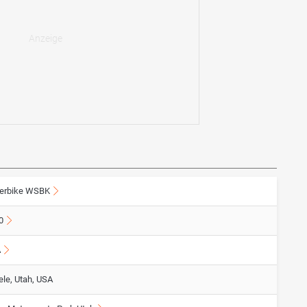
erbike WSBK
0
A
ele, Utah, USA