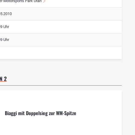
er Motorsports Park Utah
05.2010
59 Uhr
59 Uhr
N 2
Biaggi mit Doppelsieg zur WM-Spitze