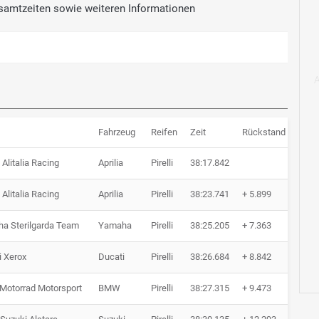
samtzeiten sowie weiteren Informationen
Fahrzeug
Reifen
Zeit
Rückstand
Rund
a Alitalia Racing
Aprilia
Pirelli
38:17.842
21 R
a Alitalia Racing
Aprilia
Pirelli
38:23.741
+ 5.899
21 R
a Sterilgarda Team
Yamaha
Pirelli
38:25.205
+ 7.363
21 R
i Xerox
Ducati
Pirelli
38:26.684
+ 8.842
21 R
otorrad Motorsport
BMW
Pirelli
38:27.315
+ 9.473
21 R