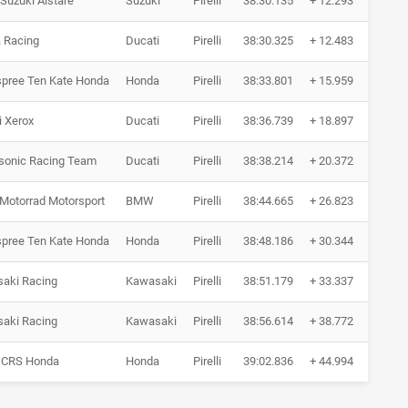
Suzuki Alstare
Suzuki
Pirelli
38:30.135
+ 12.293
21 R
a Racing
Ducati
Pirelli
38:30.325
+ 12.483
21 R
pree Ten Kate Honda
Honda
Pirelli
38:33.801
+ 15.959
21 R
i Xerox
Ducati
Pirelli
38:36.739
+ 18.897
21 R
sonic Racing Team
Ducati
Pirelli
38:38.214
+ 20.372
21 R
otorrad Motorsport
BMW
Pirelli
38:44.665
+ 26.823
21 R
pree Ten Kate Honda
Honda
Pirelli
38:48.186
+ 30.344
21 R
aki Racing
Kawasaki
Pirelli
38:51.179
+ 33.337
21 R
aki Racing
Kawasaki
Pirelli
38:56.614
+ 38.772
21 R
 CRS Honda
Honda
Pirelli
39:02.836
+ 44.994
21 R