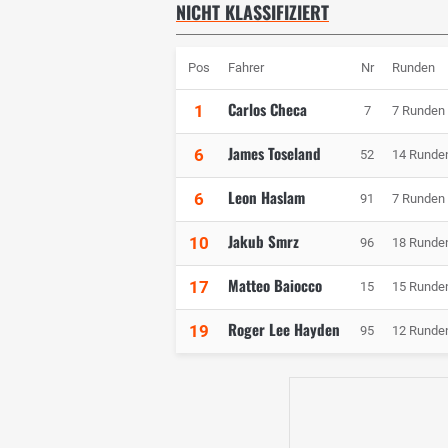
NICHT KLASSIFIZIERT
Pos
Fahrer
Nr
Runden
Carlos Checa
1
7
7 Runden
James Toseland
6
52
14 Runde
Leon Haslam
6
91
7 Runden
Jakub Smrz
10
96
18 Runde
Matteo Baiocco
17
15
15 Runde
Roger Lee Hayden
19
95
12 Runde