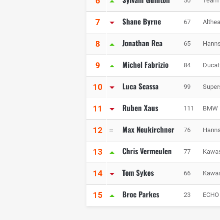
6
50
Team 
Shane Byrne
7
67
Althe
Jonathan Rea
8
65
Hanns
Michel Fabrizio
9
84
Ducat
Luca Scassa
10
99
Super
Ruben Xaus
11
111
BMW M
Max Neukirchner
12
76
Hanns
Chris Vermeulen
13
77
Kawas
Tom Sykes
14
66
Kawas
Broc Parkes
15
23
ECHO