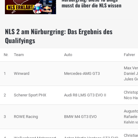
musst du über die NLS wissen
NLS 2 am Nürburgring: Das Ergebnis des
Qualifyings
Nr.
Team
Auto
Fahrer
Max Ver
1
Winward
Mercedes-AMG GT3
Daniel 
Jules G
Christo
2
Scherer Sport PHX
Audi R8 LMS GT3 EVO II
Nico Ha
Augusto
3
ROWE Racing
BMW M4 GT3 EVO
Rafaele
Kelvin v
Christi