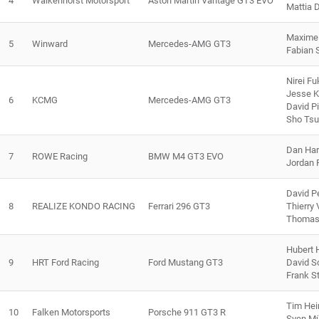
4
Walkenhorst Motorsport
Aston Martin Vantage GT3 EVO
Mattia D
Maxime 
5
Winward
Mercedes-AMG GT3
Fabian S
Nirei F
Jesse K
6
KCMG
Mercedes-AMG GT3
David Pi
Sho Tsu
Dan Har
7
ROWE Racing
BMW M4 GT3 EVO
Jordan 
David P
8
REALIZE KONDO RACING
Ferrari 296 GT3
Thierry
Thomas
Hubert 
9
HRT Ford Racing
Ford Mustang GT3
David 
Frank St
Tim He
10
Falken Motorsports
Porsche 911 GT3 R
Sven Mü