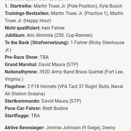
1. Startreihe:
Martin Truex Jr. (Pole Position), Kyle Busch
Trainings-Bestzeiten:
Martin Truex Jr. (Practice 1), Martin
Truex Jr. (Happy Hour)
Nicht qualifiziert:
kein Fahrer
Jubiläum:
Aric Almirola (250. Cup-Rennen)
To the Back (Strafversetzung):
1 Fahrer (Ricky Stenhouse
Jr.)
Pre-Race Show:
TBA
Grand Marshal:
David Maura (STP)
Nationalhymne:
392D Army Band Brass Quintet (Fort Lee,
Virginia )
Flugshow:
2 F18 Hornets (VFA Tact 37 Ragin’ Bulls, Naval
Air Station Oceana)
Startkommando:
David Maura (STP)
Pace-Car-Fahrer:
Brett Bodine
Startflagge:
TBA
Aktive Rennsieger:
Jimmie Johnson (9 Siege), Denny