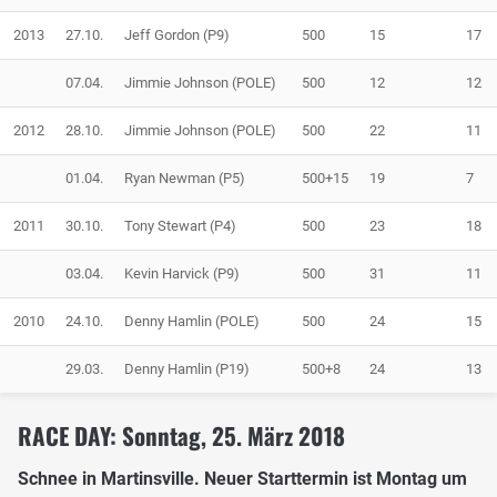
2013
27.10.
Jeff Gordon (P9)
500
15
17
07.04.
Jimmie Johnson (POLE)
500
12
12
2012
28.10.
Jimmie Johnson (POLE)
500
22
11
01.04.
Ryan Newman (P5)
500+15
19
7
2011
30.10.
Tony Stewart (P4)
500
23
18
03.04.
Kevin Harvick (P9)
500
31
11
2010
24.10.
Denny Hamlin (POLE)
500
24
15
29.03.
Denny Hamlin (P19)
500+8
24
13
RACE DAY: Sonntag, 25. März 2018
Schnee in Martinsville. Neuer Starttermin ist Montag um