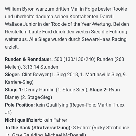
William Byron war zum dritten Mal in Folge bester Rookie
und überholte dadurch seinen Kontrahenten Darrell
Wallace Junior in der 'Rookie of the Year'-Wertung. Bei den
Herstellern baute Ford durch den vierten Sieg die Führung
weiter aus. Alle Siege wurden durch Stewart-Haas Racing
erzielt.
Runden & Renndauer:
500 (130/130/240) Runden (263
Meilen), 3:13:14 Stunden
Sieger:
Clint Bowyer (1. Sieg 2018, 1. Martinsville-Sieg, 9.
Karriere-Sieg)
Stage 1:
Denny Hamlin (1. Stage-Sieg),
Stage 2:
Ryan
Blaney (2. Stage-Sieg)
Pole Position:
kein Qualifying (Regen-Pole: Martin Truex
Jr.)
Nicht qualifiziert:
kein Fahrer
To the Back (Strafversetzung):
3 Fahrer (Ricky Stenhouse
Jr., Gray Gaulding, Michael McDowell)