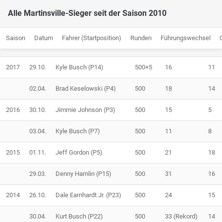
Alle Martinsville-Sieger seit der Saison 2010
Saison
Datum
Fahrer (Startposition)
Runden
Führungswechsel
2017
29.10.
Kyle Busch (P14)
500+5
16
11
02.04.
Brad Keselowski (P4)
500
18
14
2016
30.10.
Jimmie Johnson (P3)
500
15
5
03.04.
Kyle Busch (P7)
500
11
8
2015
01.11.
Jeff Gordon (P5)
500
21
18
29.03.
Denny Hamlin (P15)
500
31
16
2014
26.10.
Dale Earnhardt Jr. (P23)
500
24
15
30.04.
Kurt Busch (P22)
500
33 (Rekord)
14