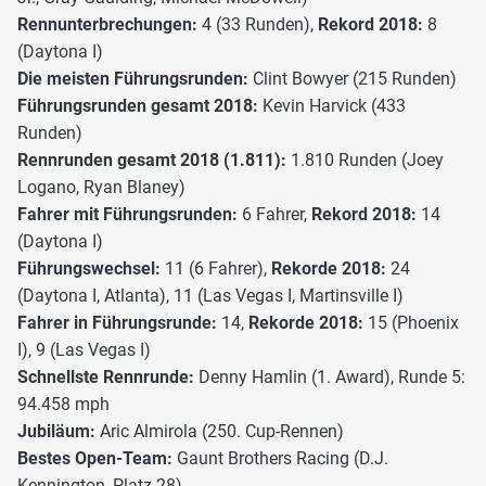
Rennunterbrechungen:
4 (33 Runden),
Rekord 2018:
8
(Daytona I)
Die meisten Führungsrunden:
Clint Bowyer (215 Runden)
Führungsrunden gesamt 2018:
Kevin Harvick (433
Runden)
Rennrunden gesamt 2018 (1.811):
1.810 Runden (Joey
Logano, Ryan Blaney)
Fahrer mit Führungsrunden:
6 Fahrer,
Rekord 2018:
14
(Daytona I)
Führungswechsel:
11 (6 Fahrer),
Rekorde 2018:
24
(Daytona I, Atlanta), 11 (Las Vegas I, Martinsville I)
Fahrer in Führungsrunde:
14,
Rekorde 2018:
15 (Phoenix
I), 9 (Las Vegas I)
Schnellste Rennrunde:
Denny Hamlin (1. Award), Runde 5:
94.458 mph
Jubiläum:
Aric Almirola (250. Cup-Rennen)
Bestes Open-Team:
Gaunt Brothers Racing (D.J.
Kennington, Platz 28)