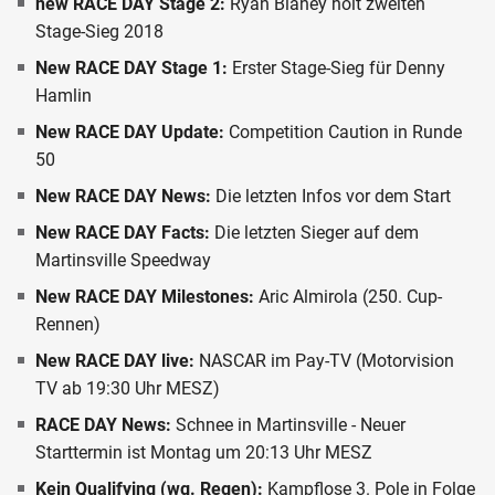
new RACE DAY Stage 2:
Ryan Blaney holt zweiten
Stage-Sieg 2018
New RACE DAY Stage 1:
Erster Stage-Sieg für Denny
Hamlin
New RACE DAY Update:
Competition Caution in Runde
50
New RACE DAY News:
Die letzten Infos vor dem Start
New RACE DAY Facts:
Die letzten Sieger auf dem
Martinsville Speedway
New RACE DAY Milestones:
Aric Almirola (250. Cup-
Rennen)
New RACE DAY live:
NASCAR im Pay-TV (Motorvision
TV ab 19:30 Uhr MESZ)
RACE DAY News:
Schnee in Martinsville - Neuer
Starttermin ist Montag um 20:13 Uhr MESZ
Kein Qualifying (wg. Regen):
Kampflose 3. Pole in Folge