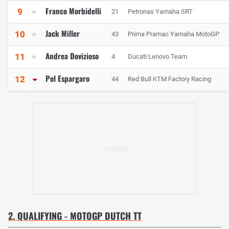
Franco Morbidelli
9
21
Petronas Yamaha SRT
Jack Miller
10
43
Prima Pramac Yamaha MotoGP
Andrea Dovizioso
11
4
Ducati Lenovo Team
Pol Espargaro
12
44
Red Bull KTM Factory Racing
2. QUALIFYING - MOTOGP DUTCH TT