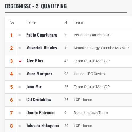
ERGEBNISSE - 2. QUALIFYING
Pos
Fahrer
Nr
Team
Fabio Quartararo
1
20
Petronas Yamaha SRT
Maverick Vinales
2
12
Monster Energy Yamaha MotoGP
Alex Rins
3
42
Team Suzuki MotoGP
Marc Marquez
4
93
Honda HRC Castrol
Joan Mir
5
36
Team Suzuki MotoGP
Cal Crutchlow
6
35
LCR Honda
Danilo Petrucci
7
9
Ducati Lenovo Team
Takaaki Nakagami
8
30
LCR Honda