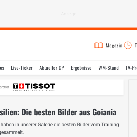
Magazin
T
os
Live-Ticker
Aktueller GP
Ergebnisse
WM-Stand
TV-P
mine
Testfahrten
Reglement
Bilder
artner
lien: Die besten Bilder aus Goiania
 haben in unserer Galerie die besten Bilder vom Training
 gesammelt.