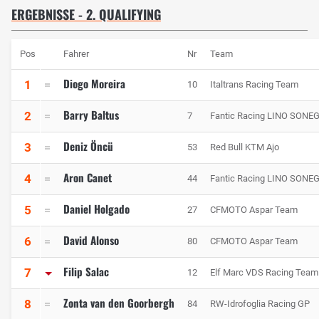
ERGEBNISSE - 2. QUALIFYING
Pos
Fahrer
Nr
Team
Diogo Moreira
1
10
Italtrans Racing Team
Barry Baltus
2
7
Fantic Racing LINO SONE
Deniz Öncü
3
53
Red Bull KTM Ajo
Aron Canet
4
44
Fantic Racing LINO SONE
Daniel Holgado
5
27
CFMOTO Aspar Team
David Alonso
6
80
CFMOTO Aspar Team
Filip Salac
7
12
Elf Marc VDS Racing Team
Zonta van den Goorbergh
8
84
RW-Idrofoglia Racing GP