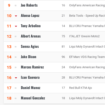
Joe Roberts
9
16
OnlyFans American Racin
Alonso Lopez
10
21
Beta Tools - Speed Up Rac
Tony Arbolino
11
14
BLU CRU Pramac Yamaha 
Albert Arenas
12
75
ITALJET Gresini Moto2
Senna Agius
13
81
Liqui Moly Dynavolt Intact
Jake Dixon
14
96
Elf Marc VDS Racing Team
Marcos Ramirez
15
24
OnlyFans American Racin
Izan Guevara
16
28
BLU CRU Pramac Yamaha 
Daniel Munoz
17
17
Red Bull KTM Ajo
Manuel Gonzalez
18
18
Liqui Moly Dynavolt Intact