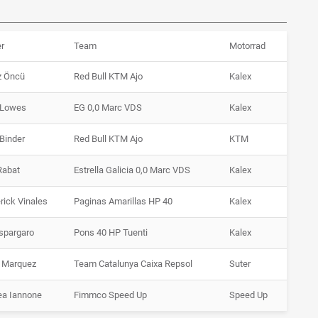
r
Team
Motorrad
z Öncü
Red Bull KTM Ajo
Kalex
Lowes
EG 0,0 Marc VDS
Kalex
Binder
Red Bull KTM Ajo
KTM
Rabat
Estrella Galicia 0,0 Marc VDS
Kalex
rick Vinales
Paginas Amarillas HP 40
Kalex
spargaro
Pons 40 HP Tuenti
Kalex
 Marquez
Team Catalunya Caixa Repsol
Suter
ea Iannone
Fimmco Speed Up
Speed Up