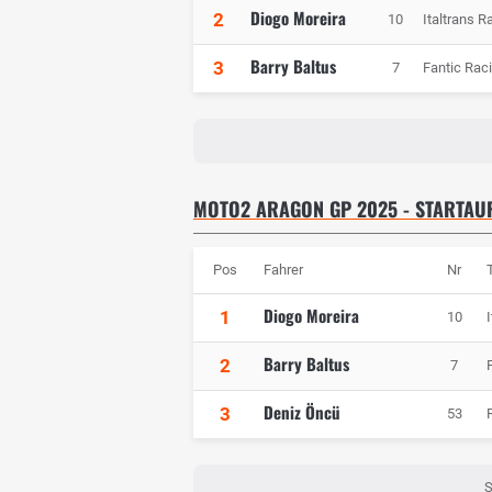
Diogo Moreira
2
10
Italtrans 
Barry Baltus
3
7
Fantic Ra
MOTO2 ARAGON GP 2025 - STARTAU
Pos
Fahrer
Nr
Diogo Moreira
1
10
Barry Baltus
2
7
Deniz Öncü
3
53
S