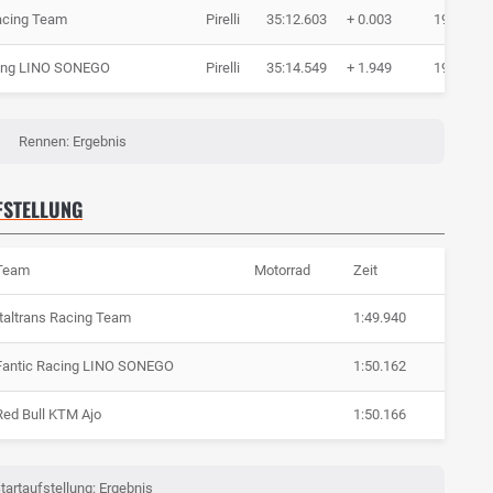
Racing Team
Pirelli
35:12.603
+ 0.003
19 Runde
cing LINO SONEGO
Pirelli
35:14.549
+ 1.949
19 Runde
Rennen: Ergebnis
FSTELLUNG
Team
Motorrad
Zeit
Italtrans Racing Team
1:49.940
Fantic Racing LINO SONEGO
1:50.162
Red Bull KTM Ajo
1:50.166
tartaufstellung: Ergebnis