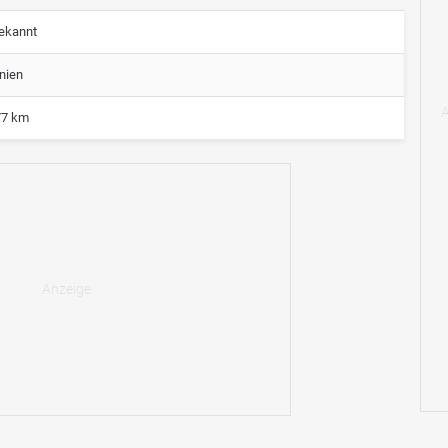
ekannt
nien
77 km