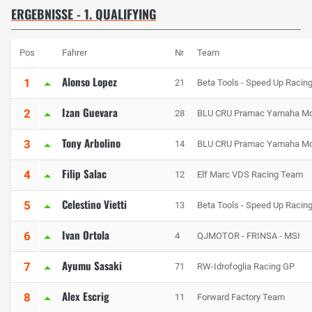
ERGEBNISSE - 1. QUALIFYING
Pos
Fahrer
Nr
Team
Alonso Lopez
1
21
Beta Tools - Speed Up Racin
Izan Guevara
2
28
BLU CRU Pramac Yamaha M
Tony Arbolino
3
14
BLU CRU Pramac Yamaha M
Filip Salac
4
12
Elf Marc VDS Racing Team
Celestino Vietti
5
13
Beta Tools - Speed Up Racin
Ivan Ortola
6
4
QJMOTOR - FRINSA - MSI
Ayumu Sasaki
7
71
RW-Idrofoglia Racing GP
Alex Escrig
8
11
Forward Factory Team