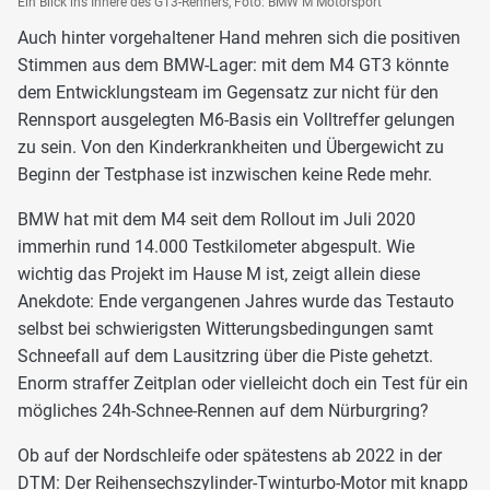
Ein Blick ins Innere des GT3-Renners, Foto: BMW M Motorsport
Auch hinter vorgehaltener Hand mehren sich die positiven
Stimmen aus dem BMW-Lager: mit dem M4 GT3 könnte
dem Entwicklungsteam im Gegensatz zur nicht für den
Rennsport ausgelegten M6-Basis ein Volltreffer gelungen
zu sein. Von den Kinderkrankheiten und Übergewicht zu
Beginn der Testphase ist inzwischen keine Rede mehr.
BMW hat mit dem M4 seit dem Rollout im Juli 2020
immerhin rund 14.000 Testkilometer abgespult. Wie
wichtig das Projekt im Hause M ist, zeigt allein diese
Anekdote: Ende vergangenen Jahres wurde das Testauto
selbst bei schwierigsten Witterungsbedingungen samt
Schneefall auf dem Lausitzring über die Piste gehetzt.
Enorm straffer Zeitplan oder vielleicht doch ein Test für ein
mögliches 24h-Schnee-Rennen auf dem Nürburgring?
Ob auf der Nordschleife oder spätestens ab 2022 in der
DTM: Der Reihensechszylinder-Twinturbo-Motor mit knapp