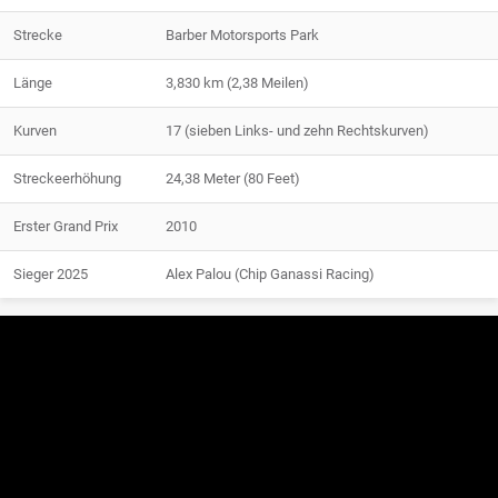
Strecke
Barber Motorsports Park
Länge
3,830 km (2,38 Meilen)
Kurven
17 (sieben Links- und zehn Rechtskurven)
Streckeerhöhung
24,38 Meter (80 Feet)
Erster Grand Prix
2010
Sieger 2025
Alex Palou (Chip Ganassi Racing)