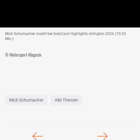
Mick Schumacher crasht bei IndyCars! Highlights Arlington 2026 (10:20
Min.)
© Motorsport-Magazin
Mick Schumacher
Alle Themen