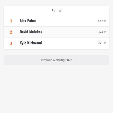
Fahrer
Alex Palou
1
457 P
David Malukas
2
374 P
Kyle Kirkwood
3
370 P
IndyCar Wertung 2026