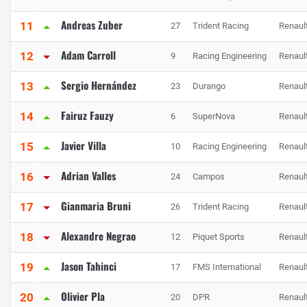
Andreas Zuber
11
27
Trident Racing
Renaul
Adam Carroll
12
9
Racing Engineering
Renaul
Sergio Hernández
13
23
Durango
Renaul
Fairuz Fauzy
14
6
SuperNova
Renaul
Javier Villa
15
10
Racing Engineering
Renaul
Adrian Valles
16
24
Campos
Renaul
Gianmaria Bruni
17
26
Trident Racing
Renaul
Alexandre Negrao
18
12
Piquet Sports
Renaul
Jason Tahinci
19
17
FMS International
Renaul
Olivier Pla
20
20
DPR
Renaul