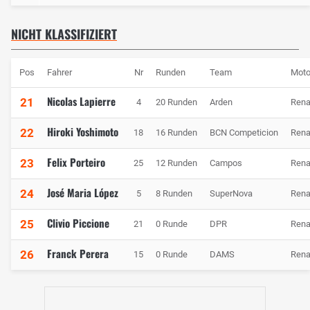
NICHT KLASSIFIZIERT
Pos
Fahrer
Nr
Runden
Team
Moto
Nicolas Lapierre
21
4
20 Runden
Arden
Rena
Hiroki Yoshimoto
22
18
16 Runden
BCN Competicion
Rena
Felix Porteiro
23
25
12 Runden
Campos
Rena
José Maria López
24
5
8 Runden
SuperNova
Rena
Clivio Piccione
25
21
0 Runde
DPR
Rena
Franck Perera
26
15
0 Runde
DAMS
Rena