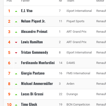
Pos
Fahrer
Nr
Team
Motor
E.J. Viso
1
7
iSport International
Renaul
Nelson Piquet Jr.
2
11
Piquet Sports
Renaul
Alexandre Prémat
3
1
ART Grand Prix
Renaul
Lewis Hamilton
4
2
ART Grand Prix
Renaul
Tristan Gommendy
5
8
iSport International
Renaul
Ferdinando Monfardini
6
14
DAMS
Renaul
Giorgio Pantano
7
16
FMS International
Renaul
Michael Ammermüller
8
3
Arden
Renaul
Lucas Di Grassi
9
22
Durango
Renaul
Timo Glock
10
19
BCN Competicion
Renaul