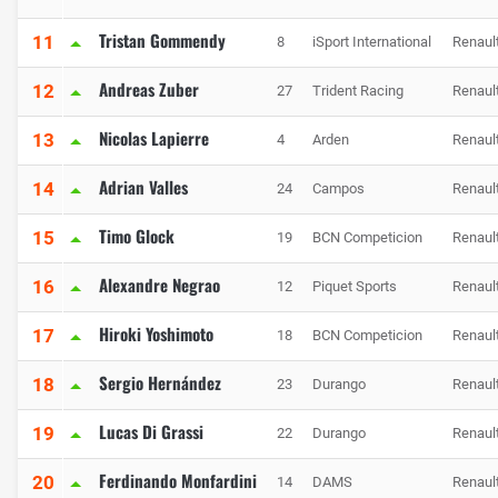
Tristan Gommendy
11
8
iSport International
Renaul
Andreas Zuber
12
27
Trident Racing
Renaul
Nicolas Lapierre
13
4
Arden
Renaul
Adrian Valles
14
24
Campos
Renaul
Timo Glock
15
19
BCN Competicion
Renaul
Alexandre Negrao
16
12
Piquet Sports
Renaul
Hiroki Yoshimoto
17
18
BCN Competicion
Renaul
Sergio Hernández
18
23
Durango
Renaul
Lucas Di Grassi
19
22
Durango
Renaul
Ferdinando Monfardini
20
14
DAMS
Renaul