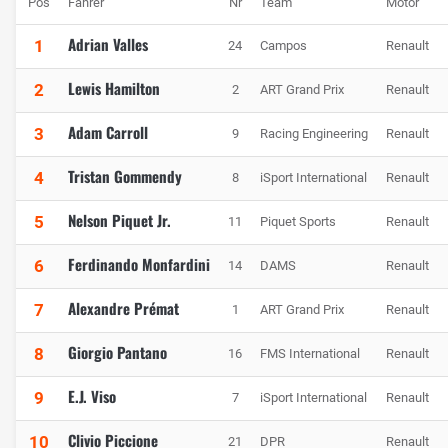
Pos
Fahrer
Nr
Team
Motor
Adrian Valles
1
24
Campos
Renault
Lewis Hamilton
2
2
ART Grand Prix
Renault
Adam Carroll
3
9
Racing Engineering
Renault
Tristan Gommendy
4
8
iSport International
Renault
Nelson Piquet Jr.
5
11
Piquet Sports
Renault
Ferdinando Monfardini
6
14
DAMS
Renault
Alexandre Prémat
7
1
ART Grand Prix
Renault
Giorgio Pantano
8
16
FMS International
Renault
E.J. Viso
9
7
iSport International
Renault
Clivio Piccione
10
21
DPR
Renault