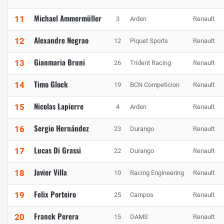
Michael Ammermüller
11
3
Arden
Renault
Alexandre Negrao
12
12
Piquet Sports
Renault
Gianmaria Bruni
13
26
Trident Racing
Renault
Timo Glock
14
19
BCN Competicion
Renault
Nicolas Lapierre
15
4
Arden
Renault
Sergio Hernández
16
23
Durango
Renault
Lucas Di Grassi
17
22
Durango
Renault
Javier Villa
18
10
Racing Engineering
Renault
Felix Porteiro
19
25
Campos
Renault
Franck Perera
20
15
DAMS
Renault