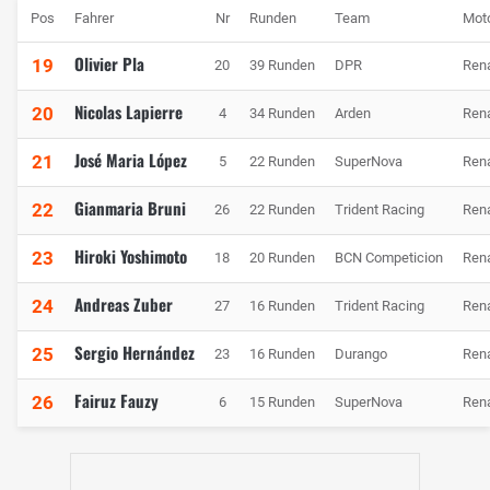
Pos
Fahrer
Nr
Runden
Team
Mot
Olivier Pla
19
20
39 Runden
DPR
Rena
Nicolas Lapierre
20
4
34 Runden
Arden
Rena
José Maria López
21
5
22 Runden
SuperNova
Rena
Gianmaria Bruni
22
26
22 Runden
Trident Racing
Rena
Hiroki Yoshimoto
23
18
20 Runden
BCN Competicion
Rena
Andreas Zuber
24
27
16 Runden
Trident Racing
Rena
Sergio Hernández
25
23
16 Runden
Durango
Rena
Fairuz Fauzy
26
6
15 Runden
SuperNova
Rena