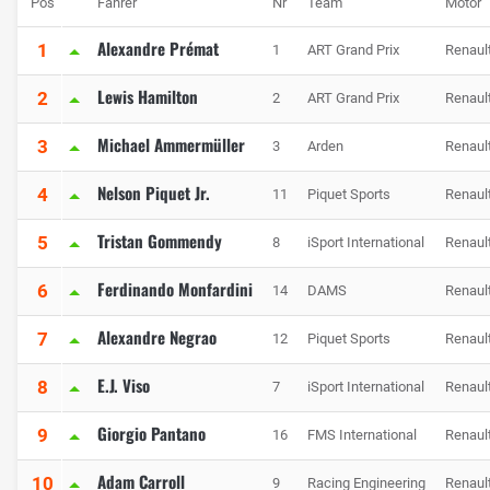
Pos
Fahrer
Nr
Team
Motor
Alexandre Prémat
1
1
ART Grand Prix
Renaul
Lewis Hamilton
2
2
ART Grand Prix
Renaul
Michael Ammermüller
3
3
Arden
Renaul
Nelson Piquet Jr.
4
11
Piquet Sports
Renaul
Tristan Gommendy
5
8
iSport International
Renaul
Ferdinando Monfardini
6
14
DAMS
Renaul
Alexandre Negrao
7
12
Piquet Sports
Renaul
E.J. Viso
8
7
iSport International
Renaul
Giorgio Pantano
9
16
FMS International
Renaul
Adam Carroll
10
9
Racing Engineering
Renaul