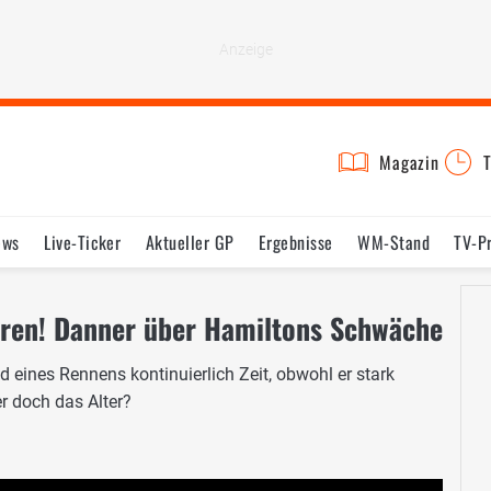
Magazin
T
ews
Live-Ticker
Aktueller GP
Ergebnisse
WM-Stand
TV-P
lder
Termine
Statistik
Testfahrten
Reglement
Lexikon
oren! Danner über Hamiltons Schwäche
 eines Rennens kontinuierlich Zeit, obwohl er stark
er doch das Alter?