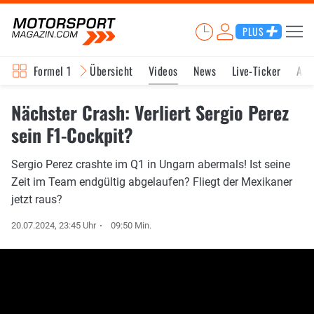
PLUS
Formel 1
Übersicht
Videos
News
Live-Ticker
Akt
Nächster Crash: Verliert Sergio Perez
sein F1-Cockpit?
Sergio Perez crashte im Q1 in Ungarn abermals! Ist seine
Zeit im Team endgültig abgelaufen? Fliegt der Mexikaner
jetzt raus?
20.07.2024, 23:45 Uhr
09:50 Min.