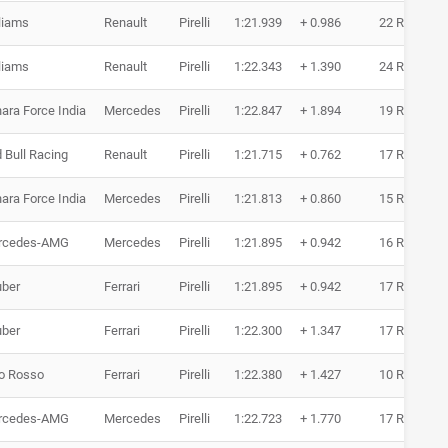
liams
Renault
Pirelli
1:21.939
+ 0.986
22 Runden
liams
Renault
Pirelli
1:22.343
+ 1.390
24 Runden
ara Force India
Mercedes
Pirelli
1:22.847
+ 1.894
19 Runden
 Bull Racing
Renault
Pirelli
1:21.715
+ 0.762
17 Runden
ara Force India
Mercedes
Pirelli
1:21.813
+ 0.860
15 Runden
rcedes-AMG
Mercedes
Pirelli
1:21.895
+ 0.942
16 Runden
ber
Ferrari
Pirelli
1:21.895
+ 0.942
17 Runden
ber
Ferrari
Pirelli
1:22.300
+ 1.347
17 Runden
o Rosso
Ferrari
Pirelli
1:22.380
+ 1.427
10 Runden
rcedes-AMG
Mercedes
Pirelli
1:22.723
+ 1.770
17 Runden