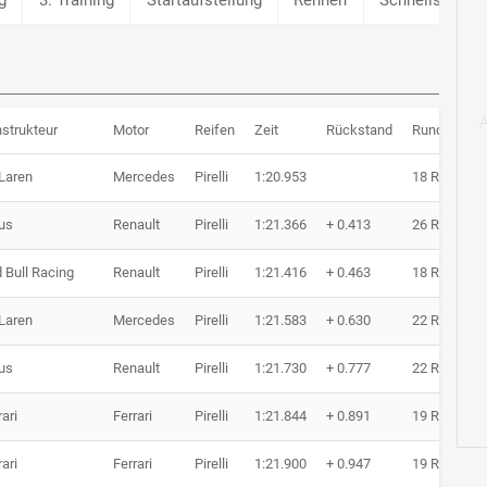
strukteur
Motor
Reifen
Zeit
Rückstand
Runden
Laren
Mercedes
Pirelli
1:20.953
18 Runden
us
Renault
Pirelli
1:21.366
+ 0.413
26 Runden
 Bull Racing
Renault
Pirelli
1:21.416
+ 0.463
18 Runden
Laren
Mercedes
Pirelli
1:21.583
+ 0.630
22 Runden
us
Renault
Pirelli
1:21.730
+ 0.777
22 Runden
rari
Ferrari
Pirelli
1:21.844
+ 0.891
19 Runden
rari
Ferrari
Pirelli
1:21.900
+ 0.947
19 Runden