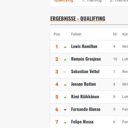
ERGEBNISSE - QUALIFYING
Pos
Fahrer
Nr
Kon
Lewis Hamilton
1
4
Mc
Romain Grosjean
2
10
Lot
Sebastian Vettel
3
1
Red
Jenson Button
4
3
Mc
Kimi Räikkönen
5
9
Lot
Fernando Alonso
6
5
Fer
Felipe Massa
7
6
Fer