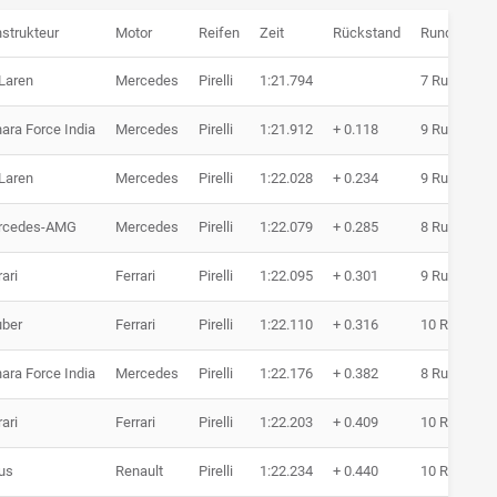
strukteur
Motor
Reifen
Zeit
Rückstand
Runden
Laren
Mercedes
Pirelli
1:21.794
7 Runden
ara Force India
Mercedes
Pirelli
1:21.912
+ 0.118
9 Runden
Laren
Mercedes
Pirelli
1:22.028
+ 0.234
9 Runden
rcedes-AMG
Mercedes
Pirelli
1:22.079
+ 0.285
8 Runden
rari
Ferrari
Pirelli
1:22.095
+ 0.301
9 Runden
ber
Ferrari
Pirelli
1:22.110
+ 0.316
10 Runden
ara Force India
Mercedes
Pirelli
1:22.176
+ 0.382
8 Runden
rari
Ferrari
Pirelli
1:22.203
+ 0.409
10 Runden
us
Renault
Pirelli
1:22.234
+ 0.440
10 Runden