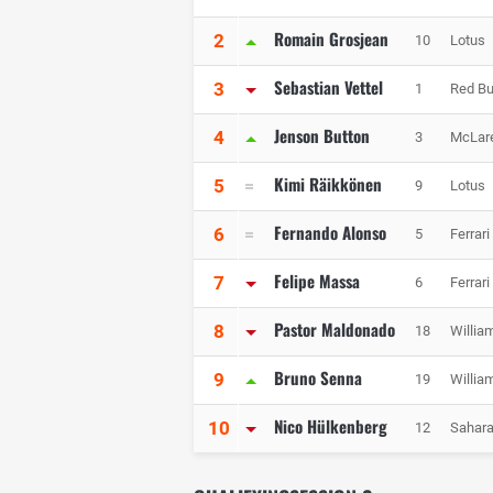
Romain Grosjean
2
10
Lotus
Sebastian Vettel
3
1
Red Bu
Jenson Button
4
3
McLar
Kimi Räikkönen
5
9
Lotus
Fernando Alonso
6
5
Ferrari
Felipe Massa
7
6
Ferrari
Pastor Maldonado
8
18
Willia
Bruno Senna
9
19
Willia
Nico Hülkenberg
10
12
Sahara