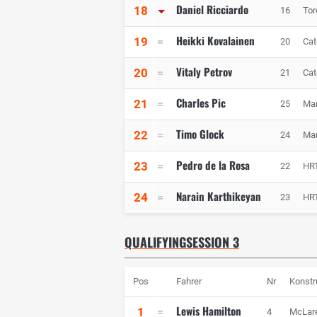
Daniel Ricciardo
18
16
Tor
Heikki Kovalainen
19
20
Ca
Vitaly Petrov
20
21
Ca
Charles Pic
21
25
Mar
Timo Glock
22
24
Mar
Pedro de la Rosa
23
22
HR
Narain Karthikeyan
24
23
HR
QUALIFYINGSESSION 3
Pos
Fahrer
Nr
Konstr
Lewis Hamilton
1
4
McLar