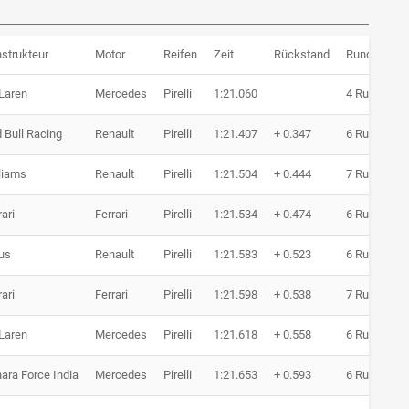
strukteur
Motor
Reifen
Zeit
Rückstand
Runden
Laren
Mercedes
Pirelli
1:21.060
4 Runden
 Bull Racing
Renault
Pirelli
1:21.407
+ 0.347
6 Runden
liams
Renault
Pirelli
1:21.504
+ 0.444
7 Runden
rari
Ferrari
Pirelli
1:21.534
+ 0.474
6 Runden
us
Renault
Pirelli
1:21.583
+ 0.523
6 Runden
rari
Ferrari
Pirelli
1:21.598
+ 0.538
7 Runden
Laren
Mercedes
Pirelli
1:21.618
+ 0.558
6 Runden
ara Force India
Mercedes
Pirelli
1:21.653
+ 0.593
6 Runden