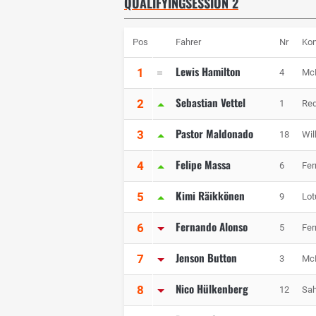
QUALIFYINGSESSION 2
Pos
Fahrer
Nr
Kon
Lewis Hamilton
1
4
Mc
Sebastian Vettel
2
1
Red
Pastor Maldonado
3
18
Wil
Felipe Massa
4
6
Fer
Kimi Räikkönen
5
9
Lot
Fernando Alonso
6
5
Fer
Jenson Button
7
3
Mc
Nico Hülkenberg
8
12
Sah