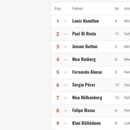
Pos
Fahrer
Nr
Kon
Lewis Hamilton
1
4
Mc
Paul Di Resta
2
11
Sah
Jenson Button
3
3
Mc
Nico Rosberg
4
8
Me
Fernando Alonso
5
5
Fer
Sergio Pérez
6
15
Sau
Nico Hülkenberg
7
12
Sah
Felipe Massa
8
6
Fer
Kimi Räikkönen
9
9
Lot