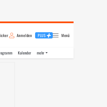
icker
Anmelden
PLUS
Menü
rogramm
Kalender
mehr
F1 Datenbank
Jobs
Über uns
nde