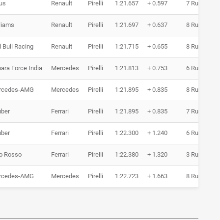
us
Renault
Pirelli
1:21.657
+ 0.597
7 Runden
liams
Renault
Pirelli
1:21.697
+ 0.637
8 Runden
 Bull Racing
Renault
Pirelli
1:21.715
+ 0.655
8 Runden
ara Force India
Mercedes
Pirelli
1:21.813
+ 0.753
6 Runden
rcedes-AMG
Mercedes
Pirelli
1:21.895
+ 0.835
8 Runden
ber
Ferrari
Pirelli
1:21.895
+ 0.835
7 Runden
ber
Ferrari
Pirelli
1:22.300
+ 1.240
6 Runden
o Rosso
Ferrari
Pirelli
1:22.380
+ 1.320
3 Runden
rcedes-AMG
Mercedes
Pirelli
1:22.723
+ 1.663
8 Runden