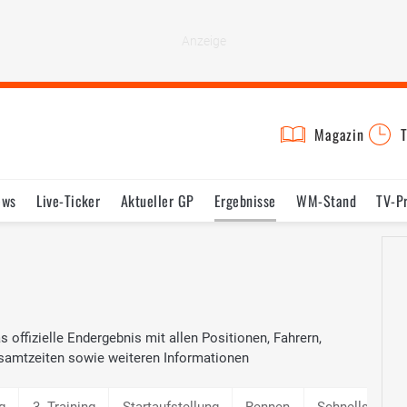
Magazin
T
ews
Live-Ticker
Aktueller GP
Ergebnisse
WM-Stand
TV-P
lder
Termine
Statistik
Testfahrten
Reglement
Lexikon
 offizielle Endergebnis mit allen Positionen, Fahrern,
samtzeiten sowie weiteren Informationen
g
3. Training
Startaufstellung
Rennen
Schnellste Ru