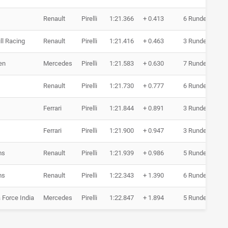
Renault
Pirelli
1:21.366
+ 0.413
6 Runden
ll Racing
Renault
Pirelli
1:21.416
+ 0.463
3 Runden
en
Mercedes
Pirelli
1:21.583
+ 0.630
7 Runden
Renault
Pirelli
1:21.730
+ 0.777
6 Runden
Ferrari
Pirelli
1:21.844
+ 0.891
3 Runden
Ferrari
Pirelli
1:21.900
+ 0.947
3 Runden
ms
Renault
Pirelli
1:21.939
+ 0.986
5 Runden
ms
Renault
Pirelli
1:22.343
+ 1.390
6 Runden
 Force India
Mercedes
Pirelli
1:22.847
+ 1.894
5 Runden