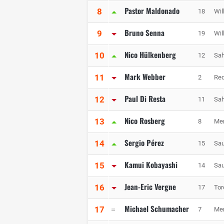
Pastor Maldonado
8
18
Wil
Bruno Senna
9
19
Wil
Nico Hülkenberg
10
12
Sah
Mark Webber
11
2
Red
Paul Di Resta
12
11
Sah
Nico Rosberg
13
8
Me
Sergio Pérez
14
15
Sau
Kamui Kobayashi
15
14
Sau
Jean-Eric Vergne
16
17
Tor
Michael Schumacher
17
7
Me