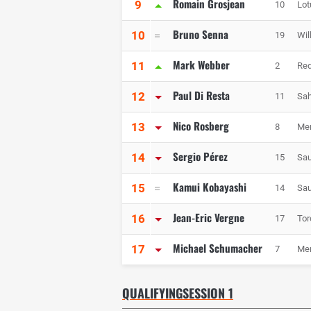
Romain Grosjean
9
10
Lot
Bruno Senna
10
19
Wil
Mark Webber
11
2
Red
Paul Di Resta
12
11
Sah
Nico Rosberg
13
8
Me
Sergio Pérez
14
15
Sau
Kamui Kobayashi
15
14
Sau
Jean-Eric Vergne
16
17
Tor
Michael Schumacher
17
7
Me
QUALIFYINGSESSION 1