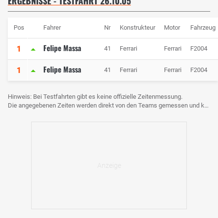
ERGEBNISSE - TESTFAHRT 26.10.05
Pos
Fahrer
Nr
Konstrukteur
Motor
Fahrzeug
Felipe Massa
1
41
Ferrari
Ferrari
F2004
Felipe Massa
1
41
Ferrari
Ferrari
F2004
Hinweis: Bei Testfahrten gibt es keine offizielle Zeitenmessung.
Die angegebenen Zeiten werden direkt von den Teams gemessen und können voneinander abweichen.