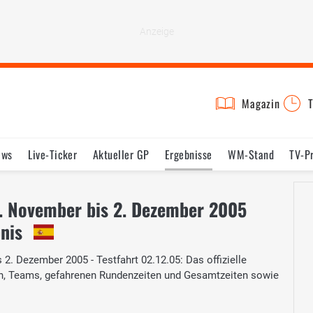
Magazin
T
ews
Live-Ticker
Aktueller GP
Ergebnisse
WM-Stand
TV-P
lder
Termine
Statistik
Testfahrten
Reglement
Lexikon
0. November bis 2. Dezember 2005
bnis
. Dezember 2005 - Testfahrt 02.12.05: Das offizielle
ern, Teams, gefahrenen Rundenzeiten und Gesamtzeiten sowie