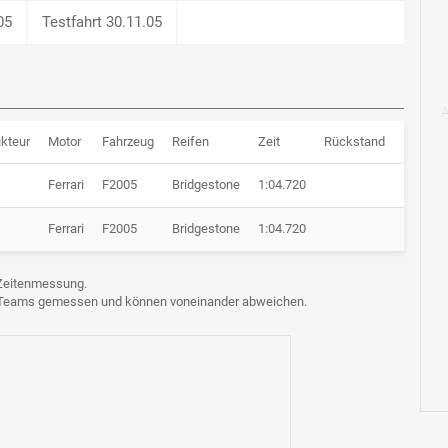
05
Testfahrt 30.11.05
kteur
Motor
Fahrzeug
Reifen
Zeit
Rückstand
Runden
Ferrari
F2005
Bridgestone
1:04.720
117 Ru
Ferrari
F2005
Bridgestone
1:04.720
117 Ru
e Zeitenmessung.
n Teams gemessen und können voneinander abweichen.