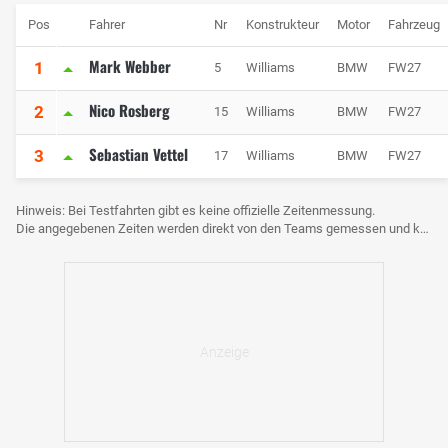
Pos
Fahrer
Nr
Konstrukteur
Motor
Fahrzeug
Mark Webber
1
5
Williams
BMW
FW27
Nico Rosberg
2
15
Williams
BMW
FW27
Sebastian Vettel
3
17
Williams
BMW
FW27
Hinweis: Bei Testfahrten gibt es keine offizielle Zeitenmessung.
Die angegebenen Zeiten werden direkt von den Teams gemessen und können voneinander abweichen.