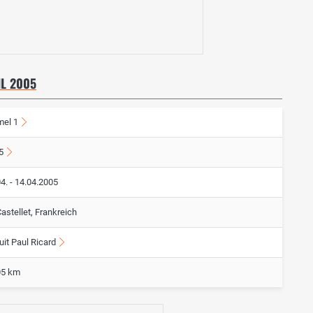
IL 2005
mel 1
5
4. - 14.04.2005
astellet, Frankreich
uit Paul Ricard
05 km