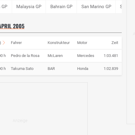
n GP
Malaysia GP
Bahrain GP
San Marino GP
Spanie
 APRIL 2005
)
Fahrer
Konstrukteur
Motor
Zeit
00 h
Pedro de la Rosa
McLaren
Mercedes
1:03.481
00 h
Takuma Sato
BAR
Honda
1:02.839