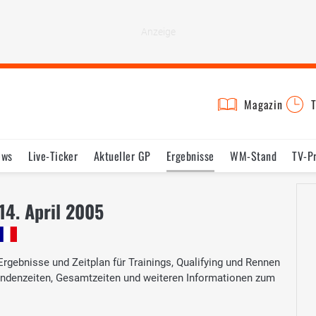
Magazin
T
ews
Live-Ticker
Aktueller GP
Ergebnisse
WM-Stand
TV-P
lder
Termine
Statistik
Testfahrten
Reglement
Lexikon
-14. April 2005
 Ergebnisse und Zeitplan für Trainings, Qualifying und Rennen
 Rundenzeiten, Gesamtzeiten und weiteren Informationen zum