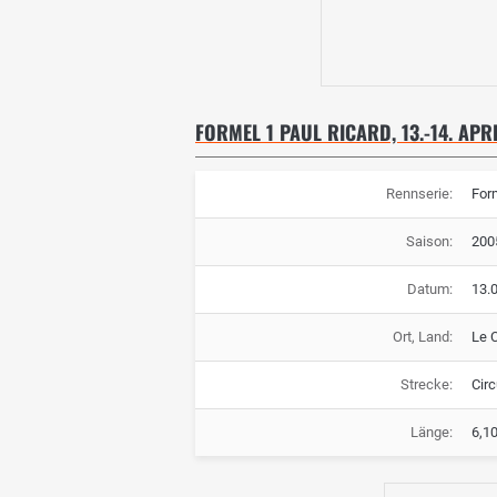
FORMEL 1 PAUL RICARD, 13.-14. APR
Rennserie:
For
Saison:
200
Datum:
13.0
Ort, Land:
Le C
Strecke:
Circ
Länge:
6,1