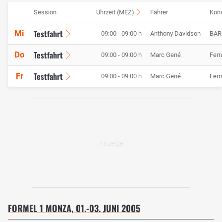
Session
Uhrzeit (MEZ)
Fahrer
Kons
Testfahrt
Mi
09:00 - 09:00 h
Anthony Davidson
BAR
Testfahrt
Do
09:00 - 09:00 h
Marc Gené
Ferr
Testfahrt
Fr
09:00 - 09:00 h
Marc Gené
Ferr
FORMEL 1 MONZA, 01.-03. JUNI 2005