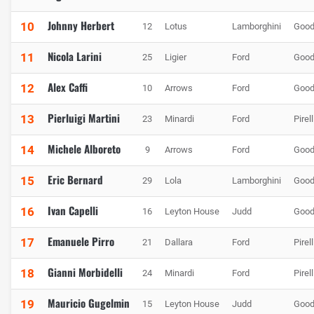
Johnny Herbert
10
12
Lotus
Lamborghini
Good
Nicola Larini
11
25
Ligier
Ford
Good
Alex Caffi
12
10
Arrows
Ford
Good
Pierluigi Martini
13
23
Minardi
Ford
Pirell
Michele Alboreto
14
9
Arrows
Ford
Good
Eric Bernard
15
29
Lola
Lamborghini
Good
Ivan Capelli
16
16
Leyton House
Judd
Good
Emanuele Pirro
17
21
Dallara
Ford
Pirell
Gianni Morbidelli
18
24
Minardi
Ford
Pirell
Mauricio Gugelmin
19
15
Leyton House
Judd
Good