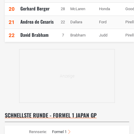
Gerhard Berger
20
28
McLaren
Honda
Good
Andrea de Cesaris
21
22
Dallara
Ford
Pirell
David Brabham
22
7
Brabham
Judd
Pirell
SCHNELLSTE RUNDE - FORMEL 1 JAPAN GP
Rennserie:
Formel 1