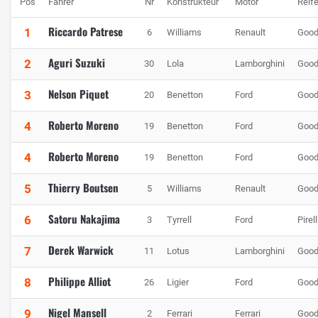
Pos
Fahrer
Nr
Konstrukteur
Motor
Reif
Riccardo Patrese
1
6
Williams
Renault
Good
Aguri Suzuki
2
30
Lola
Lamborghini
Good
Nelson Piquet
3
20
Benetton
Ford
Good
Roberto Moreno
4
19
Benetton
Ford
Good
Roberto Moreno
4
19
Benetton
Ford
Good
Thierry Boutsen
5
5
Williams
Renault
Good
Satoru Nakajima
6
3
Tyrrell
Ford
Pirell
Derek Warwick
7
11
Lotus
Lamborghini
Good
Philippe Alliot
8
26
Ligier
Ford
Good
Nigel Mansell
9
2
Ferrari
Ferrari
Good