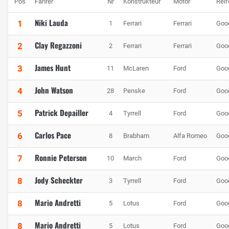
Pos
Fahrer
Nr
Konstrukteur
Motor
Reif
Niki Lauda
1
1
Ferrari
Ferrari
Goo
Clay Regazzoni
2
2
Ferrari
Ferrari
Goo
James Hunt
3
11
McLaren
Ford
Goo
John Watson
4
28
Penske
Ford
Goo
Patrick Depailler
5
4
Tyrrell
Ford
Goo
Carlos Pace
6
8
Brabham
Alfa Romeo
Goo
Ronnie Peterson
7
10
March
Ford
Goo
Jody Scheckter
8
3
Tyrrell
Ford
Goo
Mario Andretti
8
5
Lotus
Ford
Goo
Mario Andretti
8
5
Lotus
Ford
Goo