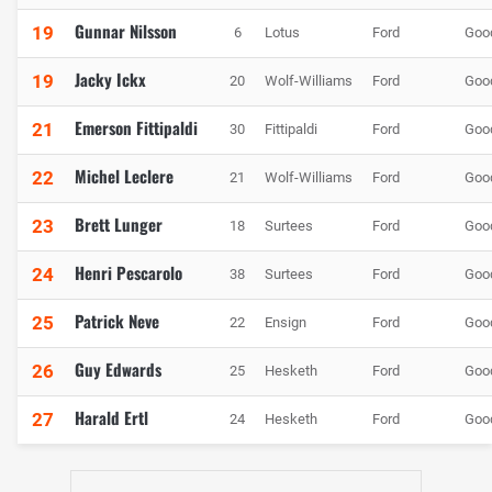
Gunnar Nilsson
19
6
Lotus
Ford
Goo
Jacky Ickx
19
20
Wolf-Williams
Ford
Goo
Emerson Fittipaldi
21
30
Fittipaldi
Ford
Goo
Michel Leclere
22
21
Wolf-Williams
Ford
Goo
Brett Lunger
23
18
Surtees
Ford
Goo
Henri Pescarolo
24
38
Surtees
Ford
Goo
Patrick Neve
25
22
Ensign
Ford
Goo
Guy Edwards
26
25
Hesketh
Ford
Goo
Harald Ertl
27
24
Hesketh
Ford
Goo