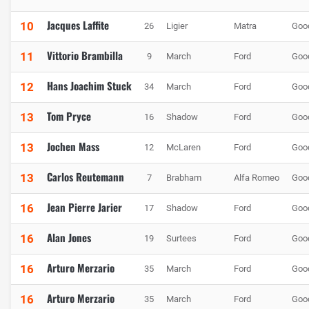
Jacques Laffite
10
26
Ligier
Matra
Goo
Vittorio Brambilla
11
9
March
Ford
Goo
Hans Joachim Stuck
12
34
March
Ford
Goo
Tom Pryce
13
16
Shadow
Ford
Goo
Jochen Mass
13
12
McLaren
Ford
Goo
Carlos Reutemann
13
7
Brabham
Alfa Romeo
Goo
Jean Pierre Jarier
16
17
Shadow
Ford
Goo
Alan Jones
16
19
Surtees
Ford
Goo
Arturo Merzario
16
35
March
Ford
Goo
Arturo Merzario
16
35
March
Ford
Goo