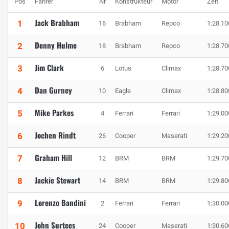
Pos
Fahrer
Nr
Konstrukteur
Motor
Zeit
Jack Brabham
1
16
Brabham
Repco
1:28.10
Denny Hulme
2
18
Brabham
Repco
1:28.70
Jim Clark
3
6
Lotus
Climax
1:28.70
Dan Gurney
4
10
Eagle
Climax
1:28.80
Mike Parkes
5
4
Ferrari
Ferrari
1:29.00
Jochen Rindt
6
26
Cooper
Maserati
1:29.20
Graham Hill
7
12
BRM
BRM
1:29.70
Jackie Stewart
8
14
BRM
BRM
1:29.80
Lorenzo Bandini
9
2
Ferrari
Ferrari
1:30.00
John Surtees
10
24
Cooper
Maserati
1:30.60