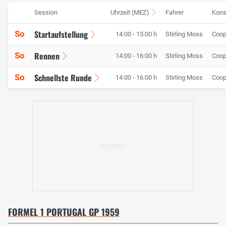
Session
Uhrzeit (MEZ)
Fahrer
Kons
Startaufstellung
So
14:00 - 15:00 h
Stirling Moss
Coop
Rennen
So
14:00 - 16:00 h
Stirling Moss
Coop
Schnellste Runde
So
14:00 - 16:00 h
Stirling Moss
Coop
FORMEL 1 PORTUGAL GP 1959