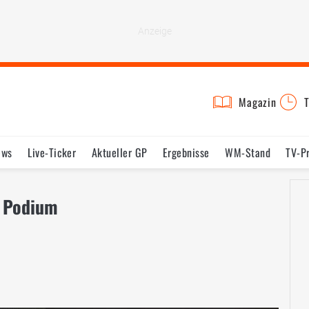
Magazin
T
ews
Live-Ticker
Aktueller GP
Ergebnisse
WM-Stand
TV-P
lder
Termine
Statistik
Testfahrten
Reglement
Lexikon
- Podium