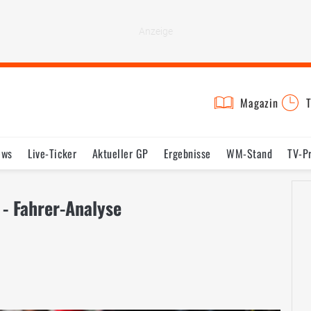
Magazin
T
ews
Live-Ticker
Aktueller GP
Ergebnisse
WM-Stand
TV-P
lder
Termine
Statistik
Testfahrten
Reglement
Lexikon
 - Fahrer-Analyse