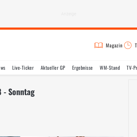
Magazin
T
ews
Live-Ticker
Aktueller GP
Ergebnisse
WM-Stand
TV-P
lder
Termine
Statistik
Testfahrten
Reglement
Lexikon
 - Sonntag